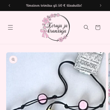
Ohita ja
Toimituskulut alkaen 2,50 €
siirry
sisältöön
Ostoskori
Siirry
tuotetietoihin