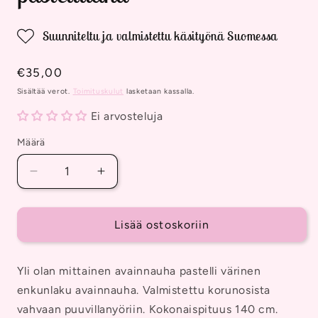
Suunniteltu ja valmistettu käsityönä Suomessa
Normaalihinta
€35,00
Sisältää verot.
Toimituskulut
lasketaan kassalla.
Ei arvosteluja
Määrä
Vähennä
Lisää
tuotteen
tuotteen
Yliolan
Yliolan
avainnauha
avainnauha
Lisää ostoskoriin
pastellilaku
pastellilaku
määrää
määrää
Yli olan mittainen avainnauha pastelli värinen
enkunlaku avainnauha. Valmistettu korunosista
vahvaan puuvillanyöriin. Kokonaispituus 140 cm.