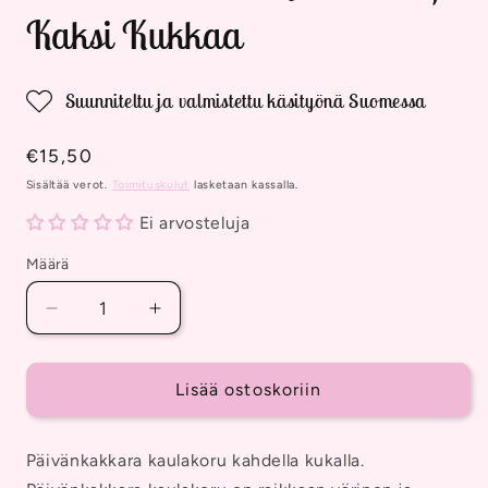
ikkunassa
Kaksi Kukkaa
Suunniteltu ja valmistettu käsityönä Suomessa
Normaalihinta
€15,50
Sisältää verot.
Toimituskulut
lasketaan kassalla.
Ei arvosteluja
Määrä
Vähennä
Lisää
tuotteen
tuotteen
Päivänkakkara
Päivänkakkara
Kaulakoru,
Kaulakoru,
Lisää ostoskoriin
Kaksi
Kaksi
Kukkaa
Kukkaa
Päivänkakkara kaulakoru kahdella kukalla.
määrää
määrää