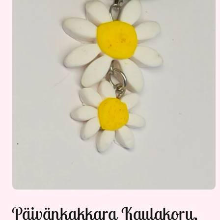
Avaa
aineisto
Päivänkakkara Kaulakoru,
1
modaalisessa