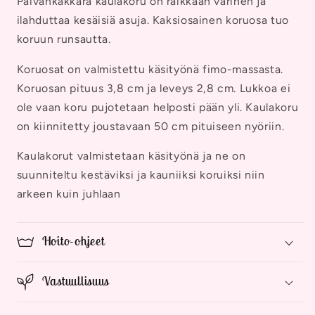
Päivänkakkara kaulakoru on raikkaan värinen ja
ilahduttaa kesäisiä asuja. Kaksiosainen koruosa tuo
koruun runsautta.
Koruosat on valmistettu käsityönä fimo-massasta.
Koruosan pituus 3,8 cm ja leveys 2,8 cm. Lukkoa ei
ole vaan koru pujotetaan helposti pään yli. Kaulakoru
on kiinnitetty joustavaan 50 cm pituiseen nyöriin.
Kaulakorut valmistetaan käsityönä ja ne on
suunniteltu kestäviksi ja kauniiksi koruiksi niin
arkeen kuin juhlaan
Hoito-ohjeet
Vastuullisuus