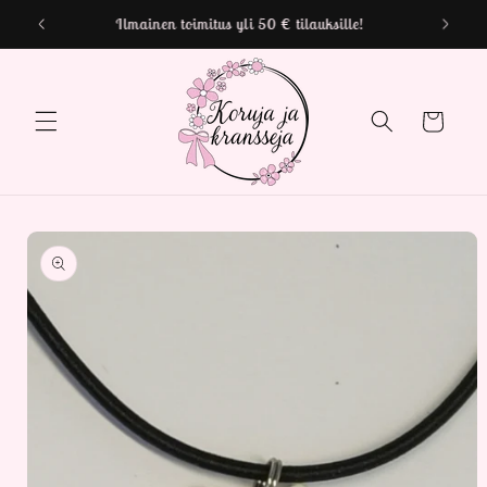
Ohita ja
Toimituskulut alkaen 2,50 €
siirry
sisältöön
Ostoskori
Siirry
tuotetietoihin