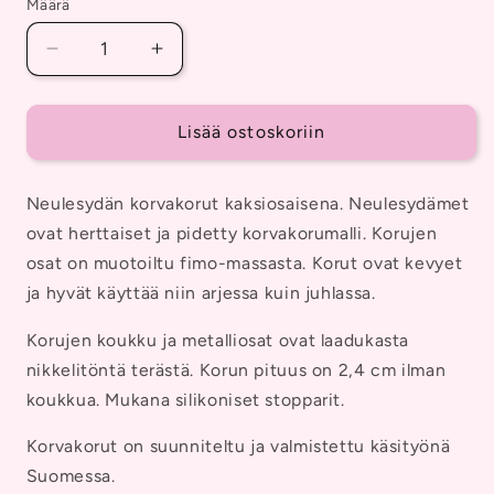
Määrä
Vähennä
Lisää
tuotteen
tuotteen
Neulesydän
Neulesydän
Korvakorut,
Korvakorut,
Lisää ostoskoriin
Roikkuvat,
Roikkuvat,
2-
2-
Neulesydän korvakorut kaksiosaisena. Neulesydämet
osainen
osainen
määrää
määrää
ovat herttaiset ja pidetty korvakorumalli. Korujen
osat on muotoiltu fimo-massasta. Korut ovat kevyet
ja hyvät käyttää niin arjessa kuin juhlassa.
Korujen koukku ja metalliosat ovat laadukasta
nikkelitöntä terästä. Korun pituus on 2,4 cm ilman
koukkua. Mukana silikoniset stopparit.
Korvakorut on suunniteltu ja valmistettu käsityönä
Suomessa.