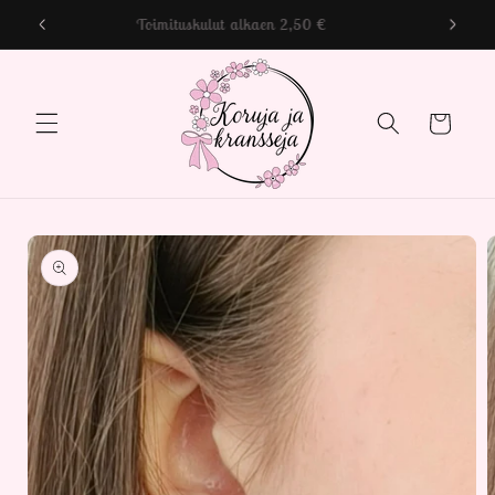
Ohita ja
Toimituskulut alkaen 2,50 €
siirry
sisältöön
Ostoskori
Siirry
tuotetietoihin