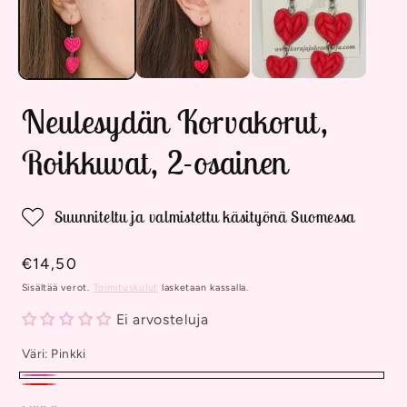
Neulesydän Korvakorut,
Roikkuvat, 2-osainen
Suunniteltu ja valmistettu käsityönä Suomessa
Normaalihinta
€14,50
Sisältää verot.
Toimituskulut
lasketaan kassalla.
Ei arvosteluja
Väri:
Pinkki
Pinkki
Punainen