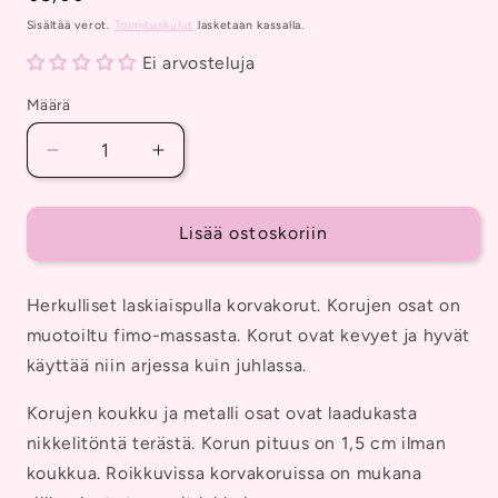
Sisältää verot.
Toimituskulut
lasketaan kassalla.
Ei arvosteluja
Määrä
Vähennä
Lisää
tuotteen
tuotteen
Laskiaispulla
Laskiaispulla
Korvakorut,
Korvakorut,
Lisää ostoskoriin
Roikkuvat
Roikkuvat
määrää
määrää
Herkulliset laskiaispulla korvakorut. Korujen osat on
muotoiltu fimo-massasta. Korut ovat kevyet ja hyvät
käyttää niin arjessa kuin juhlassa.
Korujen koukku ja metalli osat ovat laadukasta
nikkelitöntä terästä. Korun pituus on 1,5 cm ilman
koukkua. Roikkuvissa korvakoruissa on mukana