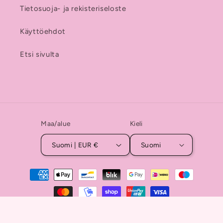
Tietosuoja- ja rekisteriseloste
Käyttöehdot
Etsi sivulta
Maa/alue
Kieli
Suomi | EUR €
Suomi
Maksutavat
© 2026,
Koruja ja Kransseja
Shopify-verkkokaupat