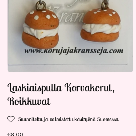
Avaa
aineisto
Laskiaispulla Korvakorut,
1
modaalisessa
ikkunassa
Roikkuvat
Suunniteltu ja valmistettu käsityönä Suomessa
Normaalihinta
€8,00