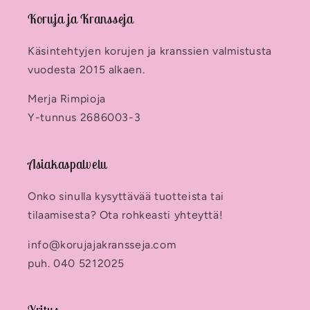
Koruja ja Kransseja
Käsintehtyjen korujen ja kranssien valmistusta
vuodesta 2015 alkaen.
Merja Rimpioja
Y-tunnus 2686003-3
Asiakaspalvelu
Onko sinulla kysyttävää tuotteista tai
tilaamisesta? Ota rohkeasti yhteyttä!
info@korujajakransseja.com
puh. 040 5212025