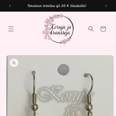
Ohita ja
Ilmainen toimitus yli 50 € tilauksille!
siirry
sisältöön
Ostoskori
Siirry
tuotetietoihin