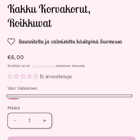
Kakku Korvakorut,
Roikkuvat
Suunniteltu ja valmistettu käsityönä Suomessa
Normaalihinta
€6,00
Sisältää verot.
Toimituskulut
lasketaan kassalla.
Ei arvosteluja
Väri:
Valkoinen
Valkoinen
Punainen
Määrä
Vähennä
Lisää
tuotteen
tuotteen
Kakku
Kakku