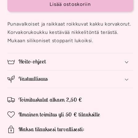
Korvakorut,
Korvakorut,
Lisää ostoskoriin
Roikkuvat
Roikkuvat
määrää
määrää
Punavalkoiset ja raikkaat roikkuvat kakku korvakorut.
Korvakorukoukku kestävää nikkelitöntä terästä.
Mukaan silikoniset stopparit lukoiksi.
Hoito-ohjeet
Vastuullisuus
Toimituskulut alkaen 2,50 €
Ilmainen toimitus yli 50 € tilauksille
Maksa tilauksesi turvallisesti: