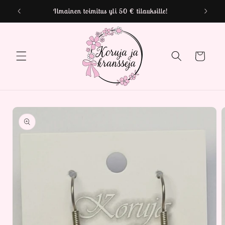
Ohita ja
le!
siirry
sisältöön
Ostoskori
Siirry
tuotetietoihin