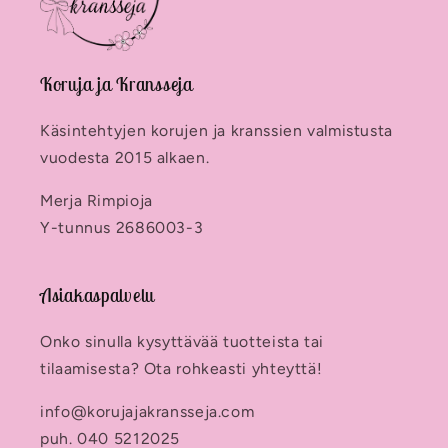
Koruja ja Kransseja
Käsintehtyjen korujen ja kranssien valmistusta
vuodesta 2015 alkaen.
Merja Rimpioja
Y-tunnus 2686003-3
Asiakaspalvelu
Onko sinulla kysyttävää tuotteista tai
tilaamisesta? Ota rohkeasti yhteyttä!
info@korujajakransseja.com
puh. 040 5212025