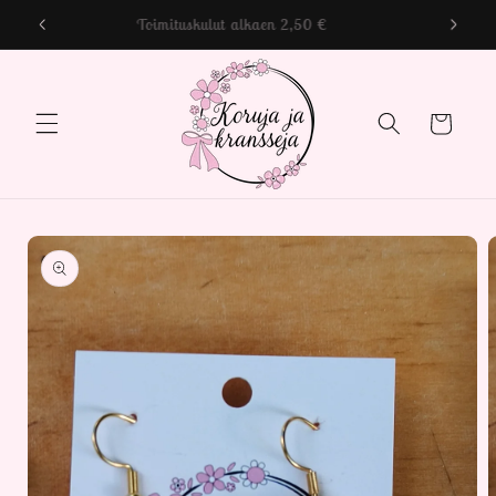
Ohita ja
Toimituskulut alkaen 2,50 €
siirry
sisältöön
Ostoskori
Siirry
tuotetietoihin