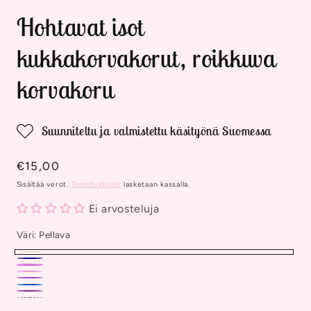
Hohtavat isot
kukkakorvakorut, roikkuva
korvakoru
Suunniteltu ja valmistettu käsityönä Suomessa
Normaalihinta
€15,00
Sisältää verot.
Toimituskulut
lasketaan kassalla.
Ei arvosteluja
Väri:
Pellava
Pellava
Tummansininen
Pinkki
Helmiäispinkki
Violetti
Sininen
Purppura
Valkoinen