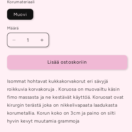
Korumateriaali
1
Muovi
Määrä
Vähennä
Lisää
tuotteen
tuotteen
Hohtavat
Hohtavat
isot
isot
Lisää ostoskoriin
kukkakorvakorut,
kukkakorvakorut,
roikkuva
roikkuva
Isommat hohtavat kukkakorvakorut eri sävyjä
korvakoru
korvakoru
määrää
määrää
roikkuvia korvakoruja . Koruosa on muovailtu käsin
fimo massasta ja ne kestävät käyttöä. Koruosat ovat
kirurgin terästä joka on nikkelivapaata laadukasta
korumetallia. Korun koko on 3cm ja paino on silti
hyvin kevyt muutamia grammoja